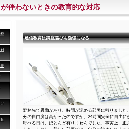
力が伴わないときの教育的な対応
の種
通信教育は講座選びも勉強になる
に影
効果
育
い
受け
勤務先で異動があり、時間が読める部署に移りました
分の自由度は高かったのですが、24時間完全に自由に
教育
呼べる日は、ほとんど有りませんでした。事実上、正