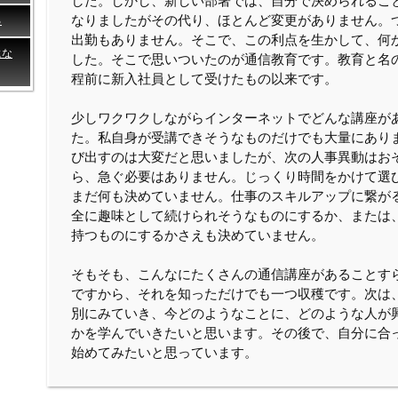
した。しかし、新しい部署では、自分で決められるこ
なりましたがその代り、ほとんど変更がありません。
る
出勤もありません。そこで、この利点を生かして、何
にな
した。そこで思いついたのが通信教育です。教育と名の
程前に新入社員として受けたもの以来です。
少しワクワクしながらインターネットでどんな講座が
た。私自身が受講できそうなものだけでも大量にあり
び出すのは大変だと思いましたが、次の人事異動はお
ら、急ぐ必要はありません。じっくり時間をかけて選
まだ何も決めていません。仕事のスキルアップに繋が
全に趣味として続けられそうなものにするか、または
持つものにするかさえも決めていません。
そもそも、こんなにたくさんの通信講座があることす
ですから、それを知っただけでも一つ収穫です。次は
別にみていき、今どのようなことに、どのような人が
かを学んでいきたいと思います。その後で、自分に合
始めてみたいと思っています。