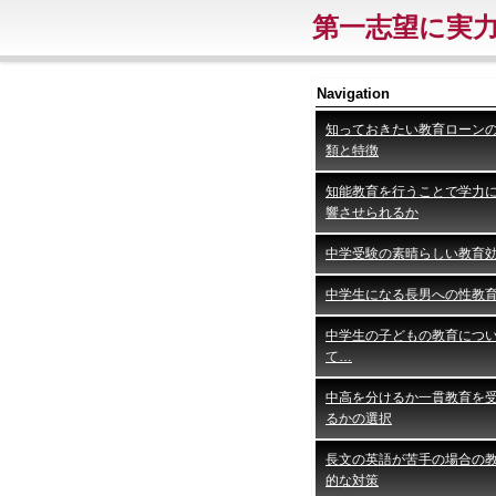
第一志望に実
Navigation
知っておきたい教育ローン
類と特徴
知能教育を行うことで学力
響させられるか
中学受験の素晴らしい教育
中学生になる長男への性教
中学生の子どもの教育につ
て…
中高を分けるか一貫教育を
るかの選択
長文の英語が苦手の場合の
的な対策