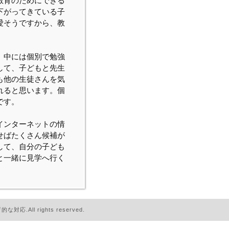
教育のためにできる
下がってきている子
愛そうですから、教
、中には個別で勉強
して、子どもと先生
も他の生徒さんを気
れると思います。個
です。
インターネットの情
せばたくさん候補が
して、自分の子ども
と一緒に見学へ行く
.All rights reserved.