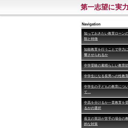
第一志望に実
Navigation
知っておきたい教育ローン
類と特徴
知能教育を行うことで学力
響させられるか
中学受験の素晴らしい教育
中学生になる長男への性教
中学生の子どもの教育につ
て…
中高を分けるか一貫教育を
るかの選択
長文の英語が苦手の場合の
的な対策