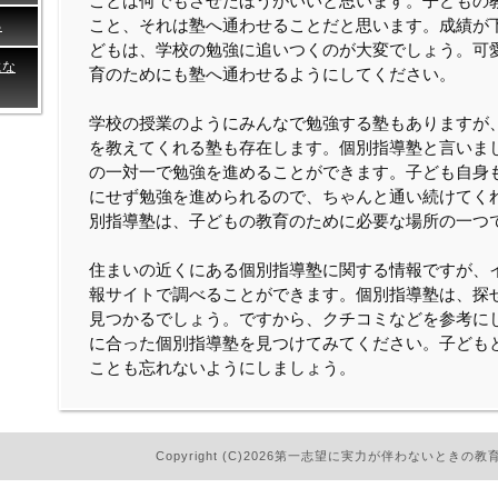
ことは何でもさせたほうがいいと思います。子どもの
こと、それは塾へ通わせることだと思います。成績が
る
どもは、学校の勉強に追いつくのが大変でしょう。可
にな
育のためにも塾へ通わせるようにしてください。
学校の授業のようにみんなで勉強する塾もありますが
を教えてくれる塾も存在します。個別指導塾と言いま
の一対一で勉強を進めることができます。子ども自身
にせず勉強を進められるので、ちゃんと通い続けてく
別指導塾は、子どもの教育のために必要な場所の一つ
住まいの近くにある個別指導塾に関する情報ですが、
報サイトで調べることができます。個別指導塾は、探
見つかるでしょう。ですから、クチコミなどを参考に
に合った個別指導塾を見つけてみてください。子ども
ことも忘れないようにしましょう。
Copyright (C)2026第一志望に実力が伴わないときの教育的な対応