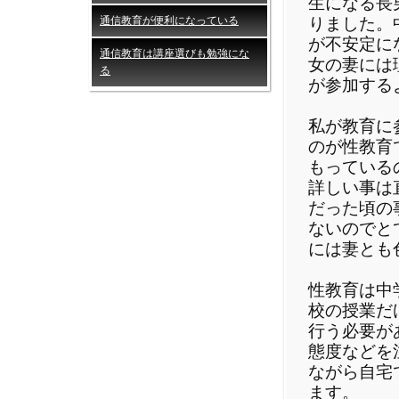
生になる長
通信教育が便利になっている
りました。
が不安定に
通信教育は講座選びも勉強にな
女の妻には
る
が参加する
私が教育に
のが性教育
もっている
詳しい事は
だった頃の
ないのでと
には妻とも
性教育は中
校の授業だ
行う必要が
態度などを
ながら自宅
ます。