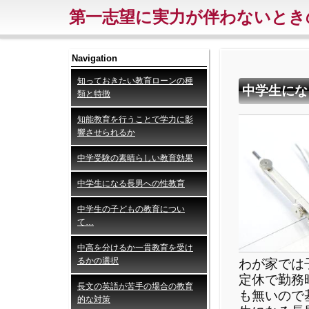
第一志望に実力が伴わないとき
Navigation
知っておきたい教育ローンの種
中学生にな
類と特徴
知能教育を行うことで学力に影
響させられるか
中学受験の素晴らしい教育効果
中学生になる長男への性教育
中学生の子どもの教育につい
て…
中高を分けるか一貫教育を受け
るかの選択
わが家では
定休で勤務
長文の英語が苦手の場合の教育
も無いので
的な対策