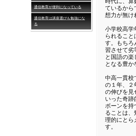
時代に、算
通信教育が便利になっている
ているから
想力が無け
通信教育は講座選びも勉強にな
る
小学校高学
られること
す。もちろ
習させて劣
と国語の楽
となる豊か
中高一貫校
の１年、２
の伸びを見
いった奇跡
ボーンを持
ることは、
理的にとら
す。