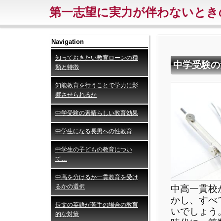
第一志望に実力が伴わないとき
Navigation
知っておきたい教育ローンの種
中学受験の
類と特徴
知能教育を行うことで学力に影
響させられるか
中学受験の素晴らしい教育効果
中学生になる長男への性教育
中学生の子どもの教育につい
て…
中高を分けるか一貫教育を受け
るかの選択
中高一貫校
かし、すべ
長文の英語が苦手の場合の教育
いでしょう
的な対策